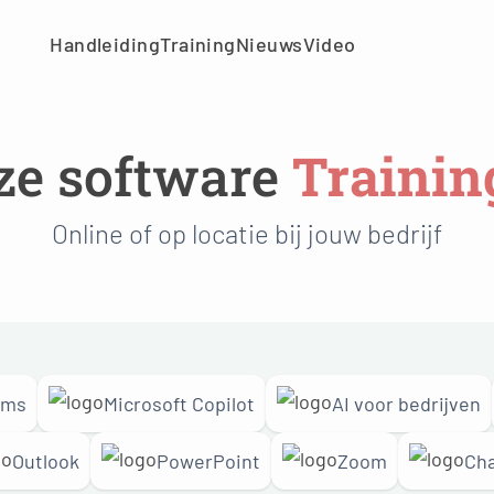
Handleiding
Training
Nieuws
Video
ze software
Trainin
Online of op locatie bij jouw bedrijf
ams
Microsoft Copilot
AI voor bedrijven
Outlook
PowerPoint
Zoom
Ch