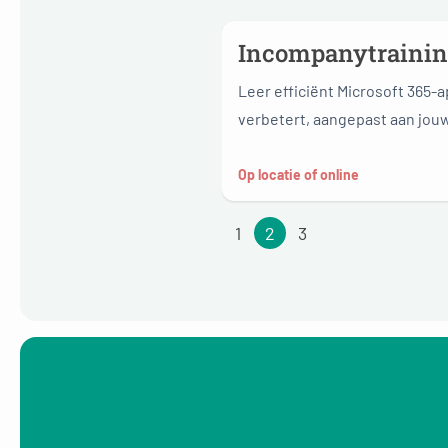
Incompanytraining
Leer efficiënt Microsoft 365-
verbetert, aangepast aan jouw
Op locatie of online
1
2
3